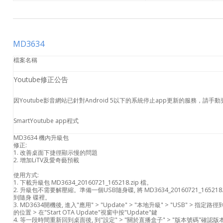
MD3634
檔案名稱
Youtube修正公告
因Youtube影音網站已針對Android 5以下的系統停止app更新的服務，請手動
SmartYoutube app程式
MD3634 機內升級包
修正:
1. 改善桌面下捷徑顯示慢的問題
2. 增加LiTV及愛奇藝預載
使用方式:
1. 下載升級包 MD3634_20160721_165218.zip 檔。
2. 升級包不需要解壓縮。準備一個USB隨身碟, 將 MD3634_20160721_165218.
到隨身 碟裡。
3. MD3634開機後, 進入"應用" > "Update" > "本地升級" > "USB" > 指定
的位置 > 在"Start OTA Update"視窗中按"Update"鍵
4. 等一段時間重新回到桌面後, 到"設定" > "關於直播盒子" > "版本號碼"確認