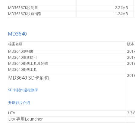
MD3636CK說明書
2.21MB
MD3636CK快速指引
1.24MB
MD3640
檔案名稱
版本
MD3640說明書
2017
MD3640快速指引
2017
MD3640刷機工具及韌體
201
MD3640刷機工具
2018
MD3640 SD卡刷包
SD卡製作過程教學
升級影片介紹
LiTV
3.3.
Litv 專用Launcher