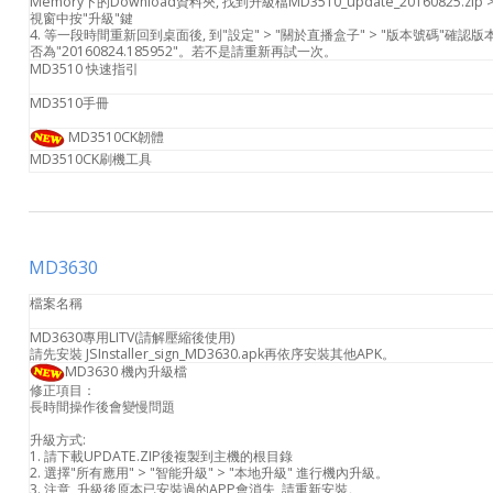
Memory下的Download資料夾, 找到升級檔MD3510_update_20160825.zip 
視窗中按"升級"鍵
4. 等一段時間重新回到桌面後, 到"設定" > "關於直播盒子" > "版本號碼"確認版
否為"20160824.185952"。若不是請重新再試一次。
MD3510 快速指引
MD3510手冊
MD3510CK韌體
MD3510CK刷機工具
MD3630
檔案名稱
MD3630專用LITV(請解壓縮後使用)
請先安裝 JSInstaller_sign_MD3630.apk再依序安裝其他APK。
MD3630 機內升級檔
修正項目：
長時間操作後會變慢問題
升級方式:
1. 請下載UPDATE.ZIP後複製到主機的根目錄
2. 選擇"所有應用" > "智能升級" > "本地升級" 進行機內升級。
3. 注意, 升級後原本已安裝過的APP會消失, 請重新安裝。