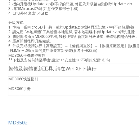
2. 機內升級後Update.zip刪不掉的問題, 修正為升級後自動刪除Update.zip
3. 增加Miracast功能(注意僅支援部份手機)
4. CPU外頻改成1.4GHz
升級方式:
1. 準備一張MicroSD卡, 將下載的Update.zip檔拷貝至記憶卡中(不須解壓縮)
2. 請先用 "本地媒體"工具檢查本地磁碟, 若本地磁碟中有Update.zip請先刪除
3. 將記憶卡插入MD3060主機, 幾秒後畫面會跳出升級通知, 按確認後開始升級。
4. 重新開機後即升級完成。
5. 升級完成後請執行【高級設置】→【備份與重設】→【恢復原廠設定】(恢復
後LIME-HD輸入法的資料庫要重新安裝(參考手冊22頁)
MD3060手機遙控軟體
**下載及安裝前請至手機"設定">"安全性">"不明的來源" 打勾
韌體及韌體更新工具, 請在Win XP下執行
MD3060快速指引
MD3060手冊
MD3502