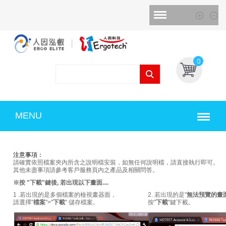
0
MENU
注意事項：
請確實依照檔案夾內所含之說明檔安裝，如無任何說明檔，請直接執行即可。
其他未盡事項請參考客戶服務頁內之產品及相關問答。
※按 "下載"鍵後, 若出現以下畫面....
1 .若出現的是多個檔案的檢視畫器面，
2. 若出現的是"
無法預覽的畫
請選擇"
檔案
">"
下載
" 儲存檔案。
按"
下載
"鍵下載。