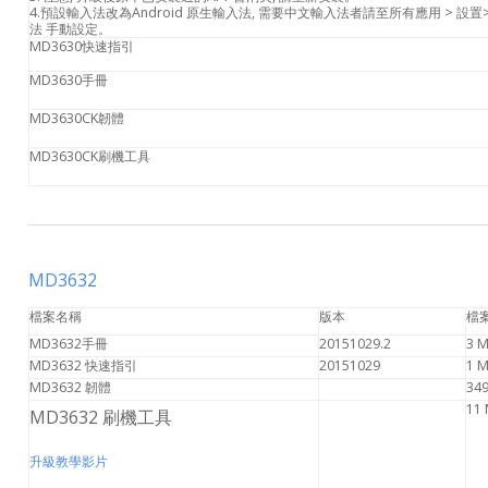
4.預設輸入法改為Android 原生輸入法, 需要中文輸入法者請至所有應用 > 設置
法 手動設定。
MD3630快速指引
MD3630手冊
MD3630CK韌體
MD3630CK刷機工具
MD3632
檔案名稱
版本
檔
MD3632手冊
20151029.2
3 
MD3632 快速指引
20151029
1 
MD3632 韌體
34
11
MD3632 刷機工具
升級教學影片