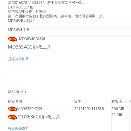
為"20160721.165218"。若不是請重新再試一次。
LiTV MD3634版
請下載APK檔後手動安裝。
第一次開啟會自動下載相關檔案。請等候一段時間後再開一次。
MD3634快速指引
MD3634 手冊
MD3634CG韌體
MD3634CG刷機工具
升級教學影片
MD3636
檔案名稱
版本
檔案大小
MD3636CK韌體
20161202.111838
596 MB
11 MB
MD3636CK刷機工具
升級教學影片